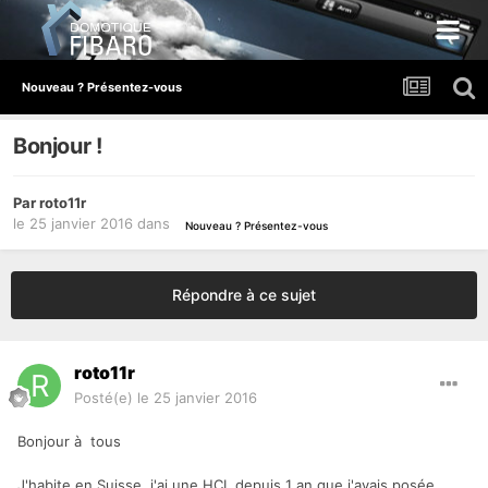
Nouveau ? Présentez-vous
Bonjour !
Par
roto11r
le 25 janvier 2016
dans
Nouveau ? Présentez-vous
Répondre à ce sujet
roto11r
Posté(e)
le 25 janvier 2016
Bonjour à tous
J'habite en Suisse, j'ai une HCL depuis 1 an que j'avais posée