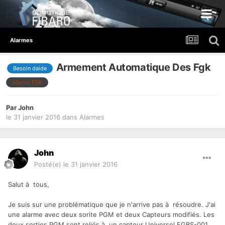
Alarmes
Armement Automatique Des Fgk
Besoin daide
Alarme FGK
Par
John
le 31 janvier 2016
dans
Alarmes
John
Posté(e)
le 31 janvier 2016
Salut à tous,
Je suis sur une problématique que je n'arrive pas à résoudre. J'ai
une alarme avec deux sorite PGM et deux Capteurs modifiés. Les
deux sorties PGM sont reliés à un capteur Universel FGBS-001,