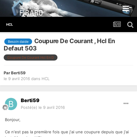
HCL
Coupure De Courant , Hcl En
Besoin daide
Defaut 503
Coupure De Courant Hcl En D
Par
Berti59
le 9 avril 2016
dans
HCL
Berti59
Posté(e)
le 9 avril 2016
Bonjour,
Ce n'est pas la première fois que j'ai une coupure depuis que j'ai