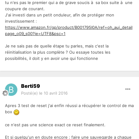
tu n'es pas le premier qui a de grave soucis à sa box suite à une
coupure de courant.
J'ai investi dans un petit onduleur, afin de protéger mon
investissement :
https://www.amazon.fr/gp/product/B001795I0A/ref=oh_aui_detail
page_o09_s00?ie=UTF8&psc=1
Je ne sais pas de quelle étape tu parles, mais c'est la
réinitialisation la plus complète ? Ou essaye toutes les
possibilités, il doit y en avoir une qui fonctionne
Berti59
Posté(e)
le 10 avril 2016
Apres 3 test de reset j'ai enfin réussi a récupérer le control de ma
box
ce n'est pas une science exact ce reset finalement.
Et si quelqu'un en doute encore : faire une sauvegarde a chaque