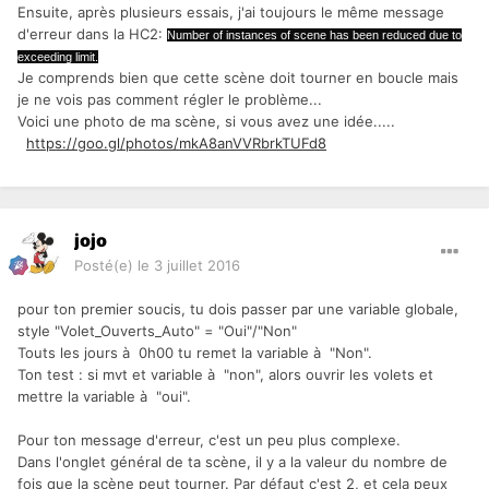
Ensuite, après plusieurs essais, j'ai toujours le même message
d'erreur dans la HC2:
Number of instances of scene has been reduced due to
exceeding limit.
Je comprends bien que cette scène doit tourner en boucle mais
je ne vois pas comment régler le problème...
Voici une photo de ma scène, si vous avez une idée.....
https://goo.gl/photos/mkA8anVVRbrkTUFd8
jojo
Posté(e)
le 3 juillet 2016
pour ton premier soucis, tu dois passer par une variable globale,
style "Volet_Ouverts_Auto" = "Oui"/"Non"
Touts les jours à 0h00 tu remet la variable à "Non".
Ton test : si mvt et variable à "non", alors ouvrir les volets et
mettre la variable à "oui".
Pour ton message d'erreur, c'est un peu plus complexe.
Dans l'onglet général de ta scène, il y a la valeur du nombre de
fois que la scène peut tourner. Par défaut c'est 2, et cela peux