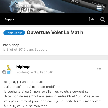
Support
Ouverture Volet Le Matin
Topic unique
Par
hiphop
le 3 juillet 2016
dans
Support
hiphop
Posté(e)
le 3 juillet 2016
Bonjour, j'ai un petit souci.
J'ai une scène qui me pose problème:
je souhaiterai qu'à mon réveille,mes volets s'ouvrent sur
détection de mes "motions sensor" entre 6h et 10h. Mais je ne
vois pas comment procéder, car si je souhaite fermer mes volets
à 9h30, ceux-ci se rouvrent.