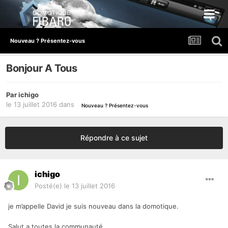
Nouveau ? Présentez-vous
Bonjour A Tous
Par
ichigo
le 13 juillet 2016
dans
Nouveau ? Présentez-vous
Répondre à ce sujet
ichigo
Posté(e)
le 13 juillet 2016
je m’appelle David je suis nouveau dans la domotique.
Salut a toutes la communauté.