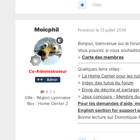
Citer
Moicphil
Posté(e)
le 13 juillet 2016
Bonjour, bienvenue sur le for
Vous pouvez si vous souhaitez 
>
Carte des membres
Quelques liens utiles :
Co-Administrateur
>
La Home Center pour les nul
>
Index des tutos du forum
>
Envie de décrire et partager v
8.5 k
>
Jeux concours - Membre du
Ville :
Région Lyonnaise
Pour les demandes d'aide, me
Box :
Home Center 2
English section for support a
Bonne lecture sur Domotique-F