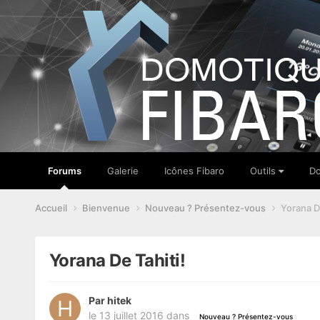
Forums
Galerie
Icônes Fibaro
Outils
Do
Accueil
Bienvenue
Nouveau ? Présentez-vous
Yorana De
Yorana De Tahiti!
Par
hitek
le 13 juillet 2016
dans
Nouveau ? Présentez-vous