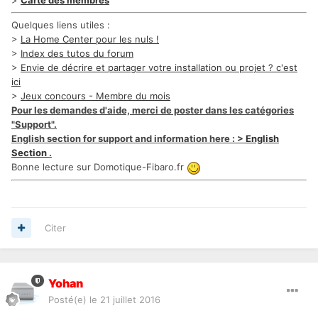
>
Carte des membres
Quelques liens utiles :
>
La Home Center pour les nuls !
>
Index des tutos du forum
>
Envie de décrire et partager votre installation ou projet ? c'est
ici
>
Jeux concours - Membre du mois
Pour les demandes d'aide, merci de poster dans les catégories
"Support".
English section for support and information here : >
English
Section
.
Bonne lecture sur Domotique-Fibaro.fr
Citer
Yohan
Posté(e)
le 21 juillet 2016