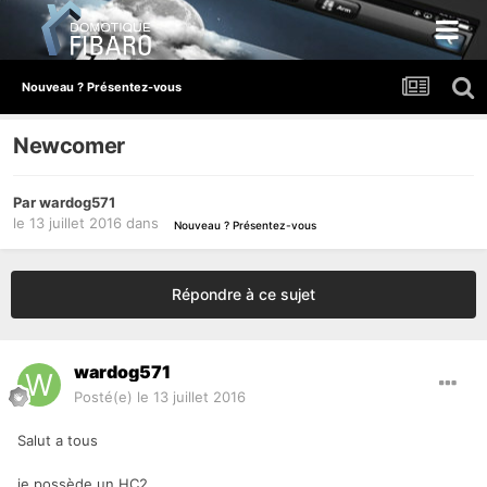
Nouveau ? Présentez-vous
Newcomer
Par
wardog571
le 13 juillet 2016
dans
Nouveau ? Présentez-vous
Répondre à ce sujet
wardog571
Posté(e)
le 13 juillet 2016
Salut a tous
je possède un HC2