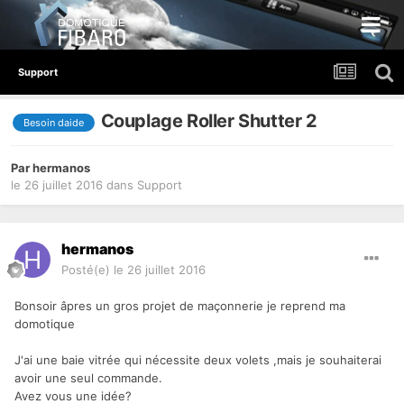
Support
Couplage Roller Shutter 2
Besoin daide
Par
hermanos
le 26 juillet 2016
dans
Support
hermanos
Posté(e)
le 26 juillet 2016
Bonsoir âpres un gros projet de maçonnerie je reprend ma
domotique
J'ai une baie vitrée qui nécessite deux volets ,mais je souhaiterai
avoir une seul commande.
Avez vous une idée?