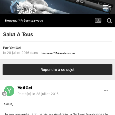
Nouveau ? Présentez-vous
Salut A Tous
Par
YetiGel
le 28 juillet 2016
dans
Nouveau ? Présentez-vous
Répondre à ce sujet
YetiGel
Posté(e)
le 28 juillet 2016
Salut,
Je me presente, Eric, je vis en Australie, a Sydney (pardonnez le