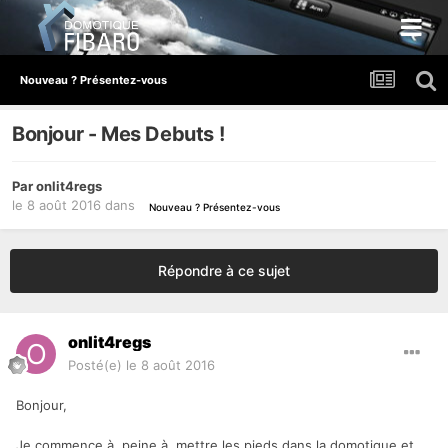
Nouveau ? Présentez-vous
Bonjour - Mes Debuts !
Par
onlit4regs
le 8 août 2016
dans
Nouveau ? Présentez-vous
Répondre à ce sujet
onlit4regs
Posté(e)
le 8 août 2016
Bonjour,
Je commence à peine à mettre les pieds dans la domotique et