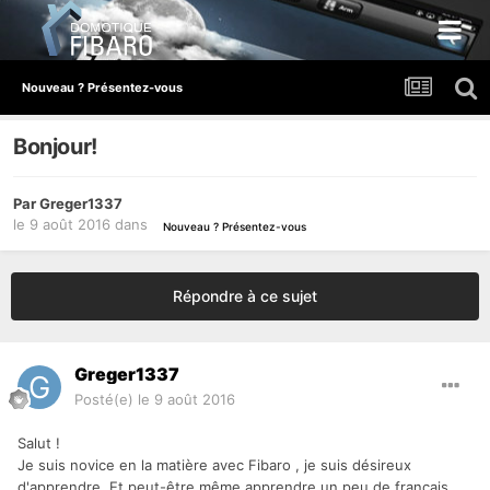
Nouveau ? Présentez-vous
Bonjour!
Par
Greger1337
le 9 août 2016
dans
Nouveau ? Présentez-vous
Répondre à ce sujet
Greger1337
Posté(e)
le 9 août 2016
Salut !
Je suis novice en la matière avec Fibaro , je suis désireux
d'apprendre. Et peut-être même apprendre un peu de français .