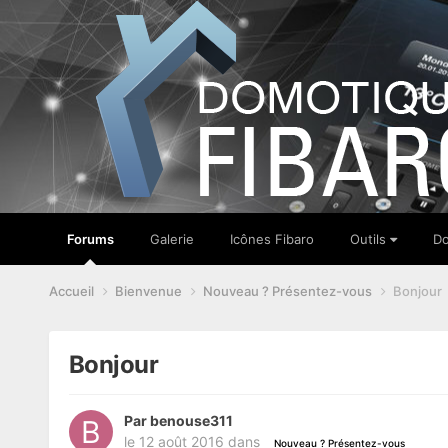
Forums
Galerie
Icônes Fibaro
Outils
Do
Accueil
Bienvenue
Nouveau ? Présentez-vous
Bonjour
Bonjour
Par
benouse311
le 12 août 2016
dans
Nouveau ? Présentez-vous