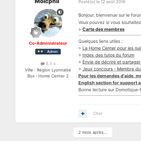
Moicphil
Posté(e)
le 12 août 2016
Bonjour, bienvenue sur le for
Vous pouvez si vous souhaitez 
>
Carte des membres
Quelques liens utiles :
Co-Administrateur
>
La Home Center pour les nul
>
Index des tutos du forum
>
Envie de décrire et partager v
8.5 k
>
Jeux concours - Membre du
Ville :
Région Lyonnaise
Pour les demandes d'aide, me
Box :
Home Center 2
English section for support a
Bonne lecture sur Domotique-F
Citer
2 mois après...