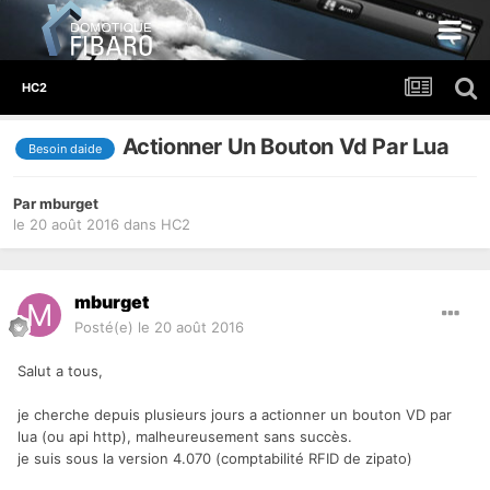
HC2
Actionner Un Bouton Vd Par Lua
Besoin daide
Par
mburget
le 20 août 2016
dans
HC2
mburget
Posté(e)
le 20 août 2016
Salut a tous,
je cherche depuis plusieurs jours a actionner un bouton VD par
lua (ou api http), malheureusement sans succès.
je suis sous la version 4.070 (comptabilité RFID de zipato)