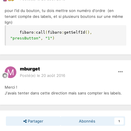
pour l'id du bouton, tu dois mettre son numéro d'ordre (en
tenant compte des labels, et si plusieurs boutons sur une même
lign)
    fibaro
:
call
(
fibaro
:
getSelfId
(),
"pressButton"
,
"1"
)
mburget
Posté(e)
le 20 août 2016
Merci !
J'avais tenter dans cette direction mais sans compter les labels.
Partager
Abonnés
1