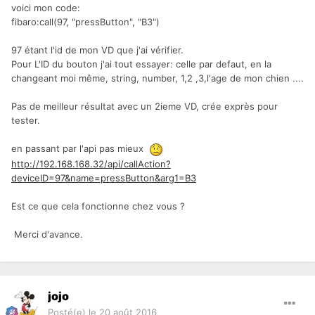
voici mon code:
fibaro:call(97, "pressButton", "B3")
97 étant l'id de mon VD que j'ai vérifier.
Pour L'ID du bouton j'ai tout essayer: celle par defaut, en la
changeant moi même, string, number, 1,2 ,3,l'age de mon chien ....
Pas de meilleur résultat avec un 2ieme VD, crée exprès pour
tester.
en passant par l'api pas mieux
http://192.168.168.32/api/callAction?
deviceID=97&name=pressButton&arg1=B3
Est ce que cela fonctionne chez vous ?
Merci d'avance.
jojo
Posté(e)
le 20 août 2016