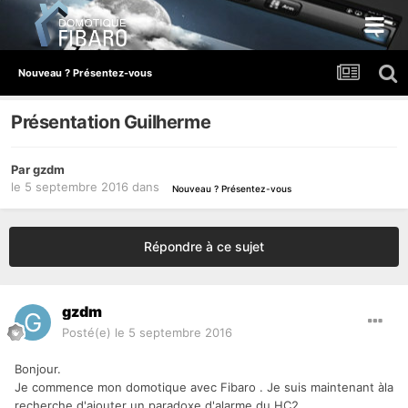
Nouveau ? Présentez-vous
Présentation Guilherme
Par
gzdm
le 5 septembre 2016
dans
Nouveau ? Présentez-vous
Répondre à ce sujet
gzdm
Posté(e)
le 5 septembre 2016
Bonjour.
Je commence mon domotique avec Fibaro . Je suis maintenant àla
recherche d'ajouter un paradoxe d'alarme du HC2 .