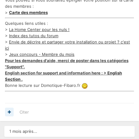
Vous pouvez si vous souhaitez épingler votre position sur la carte
des membres :
>
Carte des membres
Quelques liens utiles :
>
La Home Center pour les nuls !
>
Index des tutos du forum
>
Envie de décrire et partager votre installation ou projet ? c'est
ici
>
Jeux concours - Membre du mois
Pour les demandes d'aide, merci de poster dans les catégories
"Support".
English section for support and information here : >
English
Section
.
Bonne lecture sur Domotique-Fibaro.fr
Citer
1 mois après...