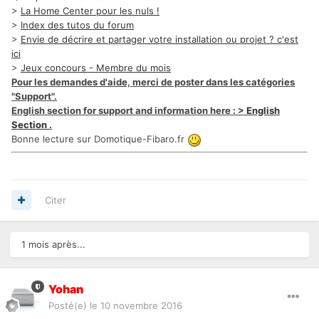
>
La Home Center pour les nuls !
>
Index des tutos du forum
>
Envie de décrire et partager votre installation ou projet ? c'est
ici
>
Jeux concours - Membre du mois
Pour les demandes d'aide, merci de poster dans les catégories
"Support".
English section for support and information here : >
English
Section
.
Bonne lecture sur Domotique-Fibaro.fr
Citer
1 mois après...
Yohan
Posté(e)
le 10 novembre 2016