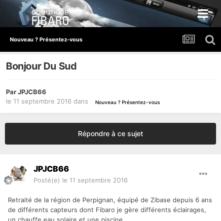
Nouveau ? Présentez-vous
Bonjour Du Sud
Par
JPJCB66
le 11 septembre 2016
dans
Nouveau ? Présentez-vous
Répondre à ce sujet
JPJCB66
Posté(e)
le 11 septembre 2016
Retraité de la région de Perpignan, équipé de Zibase depuis 6 ans
de différents capteurs dont Fibaro je gère différents éclairages,
un chauffe eau solaire et une piscine.