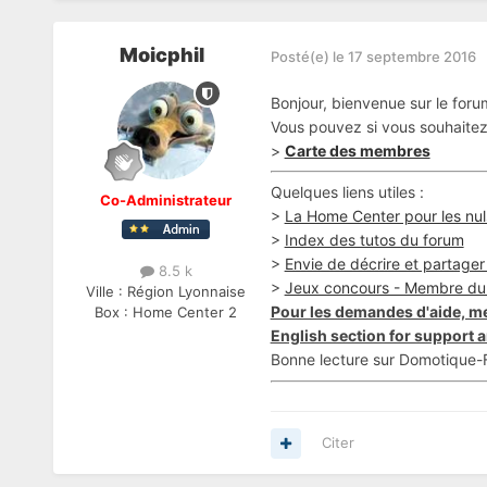
Moicphil
Posté(e)
le 17 septembre 2016
Bonjour, bienvenue sur le for
Vous pouvez si vous souhaitez 
>
Carte des membres
Quelques liens utiles :
Co-Administrateur
>
La Home Center pour les nul
>
Index des tutos du forum
>
Envie de décrire et partager v
8.5 k
>
Jeux concours - Membre du
Ville :
Région Lyonnaise
Pour les demandes d'aide, me
Box :
Home Center 2
English section for support a
Bonne lecture sur Domotique-F
Citer