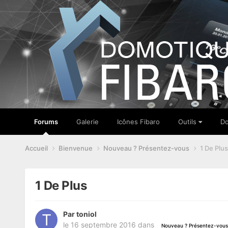
Forums
Galerie
Icônes Fibaro
Outils
Do
Accueil
Bienvenue
Nouveau ? Présentez-vous
1 De Plus
1 De Plus
Par
toniol
le 16 septembre 2016
dans
Nouveau ? Présentez-vous