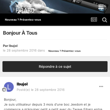
Nouveau ? Présentez-vous
Bonjour À Tous
Par
lbujol
le 28 septembre 2016
dans
Nouveau ? Présentez-vous
Répondre à ce sujet
lbujol
Posté(e)
le 28 septembre 2016
Bonjour,
Je suis utilisateur depuis 3 mois d'une boc Jeedom et je
commence a m'équiper petit a petit avec du
Zwave
Fibaro entre