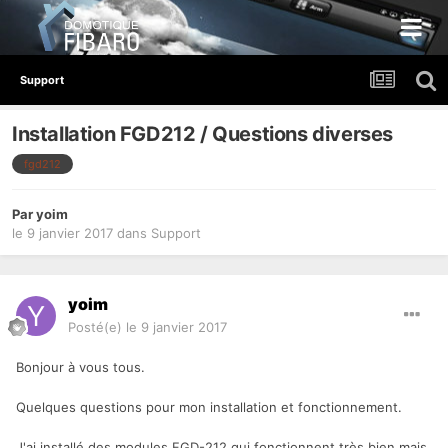
Support
Installation FGD212 / Questions diverses
fgd212
Par
yoim
le 9 janvier 2017
dans
Support
yoim
Posté(e)
le 9 janvier 2017
Bonjour à vous tous.
Quelques questions pour mon installation et fonctionnement.
J'ai installé des modules FGD-212 qui fonctionnent très bien mais