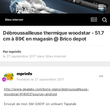
Sites internet
Débroussailleuse thermique woodstar - 51.7
cm à 89€ en magasin @ Brico depot
Par
mprinfo
le 27 septembre 2017
dans
Sites internet
mprinfo
Posté(e)
le 27 septembre 2017
http://www.dealabs.com/bons-plans/debroussailleuse-
woodstar/414053?source=android
Envoyé de mon SM-G901F en utilisant Tapatalk