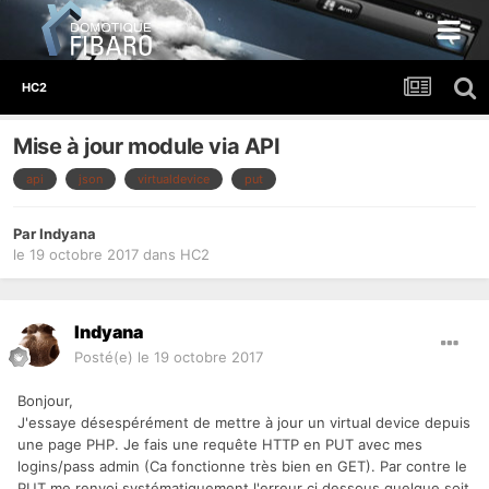
HC2
Mise à jour module via API
api
json
virtualdevice
put
Par
Indyana
le 19 octobre 2017
dans
HC2
Indyana
Posté(e)
le 19 octobre 2017
Bonjour,
J'essaye désespérément de mettre à jour un virtual device depuis
une page PHP. Je fais une requête HTTP en PUT avec mes
logins/pass admin (Ca fonctionne très bien en GET). Par contre le
PUT me renvoi systématiquement l'erreur ci dessous quelque soit