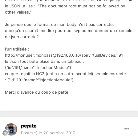
le JSON utilisé : "The document root must not be followed by
other values."
Je pense que le format de mon body n'est pas correcte,
quelqu'un saurait me dire pourquoi svp ou me donner un exemple
de json correcte?
l'url utilisée :
http://monuser:monpass@192.168.0.16/api/virtualDevices/191
le Json tout bête placé dans un tableau :
{"id":191,"name":"InjectionModule"}
ce que reçoit la HC2 (enfin un autre script ici) semble correcte
: {"id":191,"name":"InjectionModule"}
Merci d'avance du coup de patte!
pepite
Posté(e)
le 20 octobre 2017