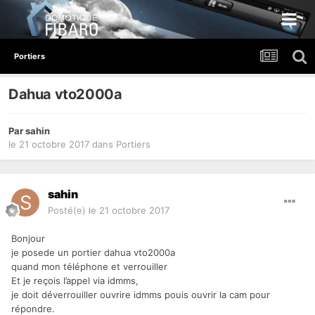
Portiers
Dahua vto2000a
Par
sahin
le 21 octobre 2017
dans
Portiers
sahin
Posté(e)
le 21 octobre 2017
Bonjour
je posede un portier dahua vto2000a
quand mon téléphone et verrouiller
Et je reçois l’appel via idmms,
je doit déverrouiller ouvrire idmms pouis ouvrir la cam pour
répondre.