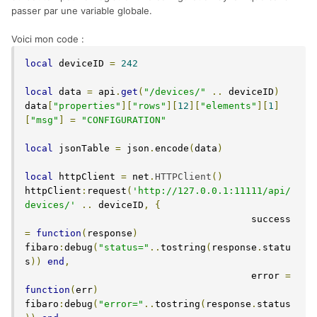
passer par une variable globale.
Voici mon code :
local
 deviceID 
=
242
local
 data 
=
 api
.
get
(
"/devices/"
..
 deviceID
)
data
[
"properties"
][
"rows"
][
12
][
"elements"
][
1
]
[
"msg"
]
=
"CONFIGURATION"
local
 jsonTable 
=
 json
.
encode
(
data
)
local
 httpClient 
=
 net
.
HTTPClient
()
httpClient
:
request
(
'http://127.0.0.1:11111/api/
devices/'
..
 deviceID
,
{
					success 
=
function
(
response
)
fibaro
:
debug
(
"status="
..
tostring
(
response
.
statu
s
))
end
,
					error 
=
function
(
err
)
fibaro
:
debug
(
"error="
..
tostring
(
response
.
status