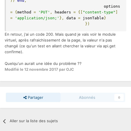
))
end
,
					options 
=
{
method 
=
'PUT'
,
 headers 
=
{[
"content-type"
]
=
'application/json;'
},
 data 
=
 jsonTable
}
})
En retour, j'ai un code 200. Mais quand je vais voir le module
virtuel, après rafraichissement de la page, la valeur n'a pas
changé (ce qu'un test en allant chercher la valeur via api.get
confirme).
Quelqu'un aurait une idée du problème ??
Modifié
le 12 novembre 2017
par OJC
Partager
Abonnés
0
Aller sur la liste des sujets