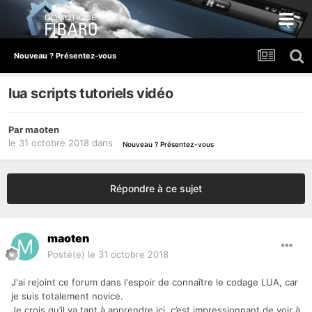
Nouveau ? Présentez-vous
lua scripts tutoriels vidéo
Par
maoten
le 31 octobre 2018
dans
Nouveau ? Présentez-vous
Répondre à ce sujet
maoten
Posté(e)
le 31 octobre 2018
J'ai rejoint ce forum dans l'espoir de connaître le codage LUA, car
je suis totalement novice.
Je crois qu’il ya tant à apprendre ici, c’est impressionnant de voir à