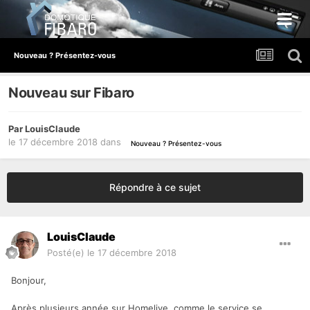
Nouveau ? Présentez-vous
Nouveau sur Fibaro
Par
LouisClaude
le 17 décembre 2018
dans
Nouveau ? Présentez-vous
Répondre à ce sujet
LouisClaude
Posté(e)
le 17 décembre 2018
Bonjour,
Après plusieurs année sur Homelive, comme le service se