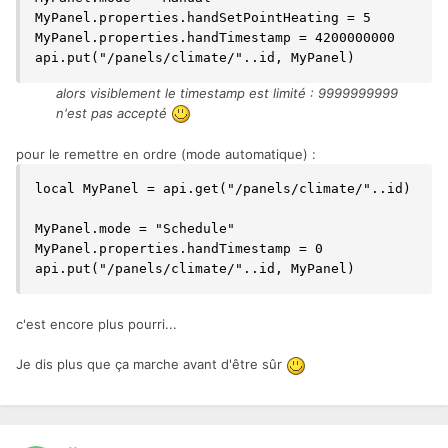
MyPanel.properties.handSetPointHeating = 5

MyPanel.properties.handTimestamp = 4200000000

api.put("/panels/climate/"..id, MyPanel)
alors visiblement le timestamp est limité
:
9999999999
n'est pas accepté
pour le remettre en ordre (mode automatique)
:
local MyPanel = api.get("/panels/climate/"..id)

MyPanel.mode = "Schedule"

MyPanel.properties.handTimestamp = 0

api.put("/panels/climate/"..id, MyPanel)
c'est encore plus pourri...
Je dis plus que ça marche avant d'être sûr