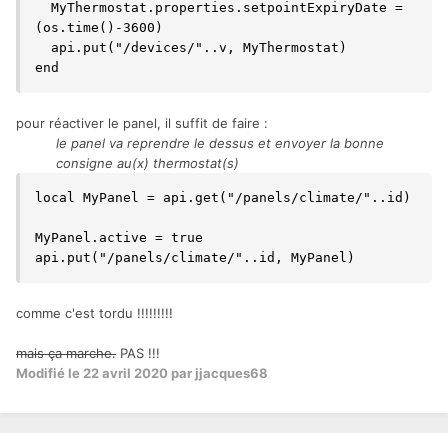
  MyThermostat.properties.setpointExpiryDate = 
(os.time()-3600)

  api.put("/devices/"..v, MyThermostat)

end
pour réactiver le panel, il suffit de faire
:
le panel va reprendre le dessus et envoyer la bonne
consigne au(x) thermostat(s)
local MyPanel = api.get("/panels/climate/"..id)

MyPanel.active = true

api.put("/panels/climate/"..id, MyPanel)
comme c'est tordu !!!!!!!!!
mais ça marche.
PAS !!!
Modifié
le 22 avril 2020
par jjacques68