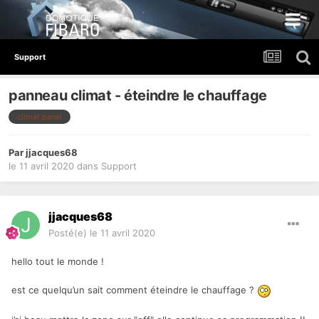
Support
panneau climat - éteindre le chauffage
climat panel
Par
jjacques68
le 11 avril 2020
dans
Support
jjacques68
Posté(e)
le 11 avril 2020
hello tout le monde !
est ce quelqu’un sait comment éteindre le chauffage ?