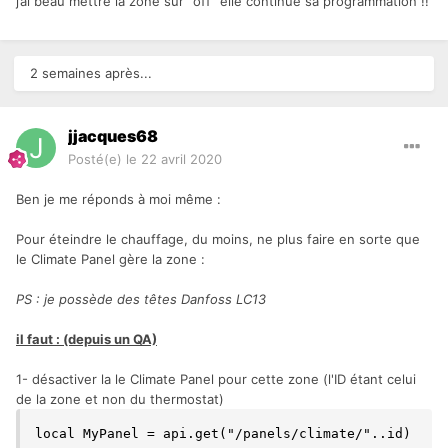
j’ai beau mettre la zone sur "off" elle continue sa programmation !!
2 semaines après...
jjacques68
Posté(e)
le 22 avril 2020
Ben je me réponds à moi même
:
Pour éteindre le chauffage, du moins, ne plus faire en sorte que
le Climate Panel gère la zone
:
PS : je possède des têtes Danfoss LC13
il faut : (depuis un QA)
1- désactiver la le Climate Panel pour cette zone (l'ID étant celui
de la zone et non du thermostat)
local MyPanel = api.get("/panels/climate/"..id)
