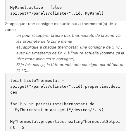
MyPanel.active = false

api.put("/panels/climate/"..id, MyPanel)
2- appliquer une consigne manuelle au(x) thermostat(s) de la
zone
:
on peut récupérer la liste des thermostats de la zone via
les propriété de la zone même
et j'applique à chaque thermostat, une consigne de 5 °C ,
avec un timestamp de fin
< à l'heure actuelle
(comme ça la
tête reste avec cette consigne)
Si je fais pas ça, la tête prends une consigne par défaut de
21 °C...
local ListeThermostat = 
api.get("/panels/climate/"..id).properties.devi
ces

for k,v in pairs(ListeThermostat) do

  MyThermostat = api.get("/devices/"..v)

MyThermostat.properties.heatingThermostatSetpoi
nt = 5
