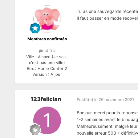
Tu as une sauvegarde récente
Il faut passer en mode recover
Membres confirmés
14.9 k
Ville :
Alsace (Je sais,
c'est pas une ville)
Box :
Home Center 2
Version :
A jour
123felician
Posté(e)
le 26 novembre 2021
Bonjour, merci pour la reponse.
1-2 semaines avant le bloquage
Malheureusement, malgré leur in
nouvelle erreur 503 « définitive