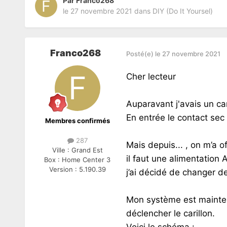
Par
Franco268
le 27 novembre 2021
dans
DIY (Do It Yoursel)
Franco268
Posté(e)
le 27 novembre 2021
Cher lecteur
Auparavant j'avais un ca
En entrée le contact sec d
Membres confirmés
287
Mais depuis... , on m’a 
Ville :
Grand Est
il faut une alimentation
Box :
Home Center 3
Version :
5.190.39
j’ai décidé de changer d
Mon système est mainten
déclencher le carillon.