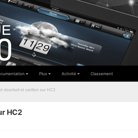
cumentation
Plus
Activité
Classement
t doorbell et carillon sur HC2
sur HC2