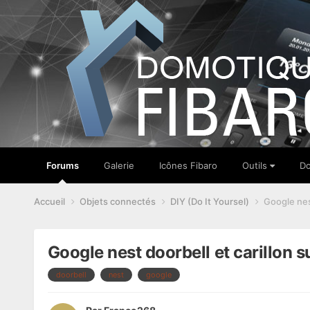
Forums
Galerie
Icônes Fibaro
Outils
Do
Accueil
Objets connectés
DIY (Do It Yoursel)
Google nes
Google nest doorbell et carillon 
doorbell
nest
google