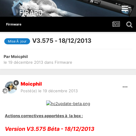
Firmware
V3.575 - 18/12/2013
Mise Ã jour
Par
Moicphil
le 19 décembre 2013
dans
Firmware
Moicphil
Posté(e)
le 19 décembre 2013
Actions correctives apportées à la box :
Version V3.575 Béta - 18/12/2013