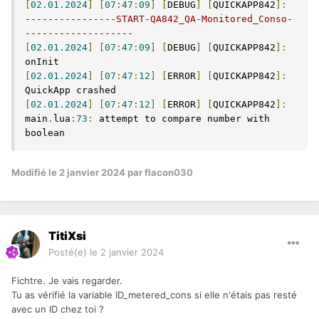
[
02.01.2024
]
[
07
:
47
:
09
]
[
DEBUG
]
[
QUICKAPP842
]:
----------------START-QA842_QA-Monitored_Conso-
-------------------
[
02.01.2024
]
[
07
:
47
:
09
]
[
DEBUG
]
[
QUICKAPP842
]:
[
02.01.2024
]
[
07
:
47
:
12
]
[
ERROR
]
[
QUICKAPP842
]:
[
02.01.2024
]
[
07
:
47
:
12
]
[
ERROR
]
[
QUICKAPP842
]:
main
.
lua
:
73
:
 attempt to compare number with 
boolean
Modifié
le 2 janvier 2024
par flacon030
TitiXsi
Posté(e)
le 2 janvier 2024
Fichtre. Je vais regarder.
Tu as vérifié la variable ID_metered_cons si elle n'étais pas resté
avec un ID chez toi ?