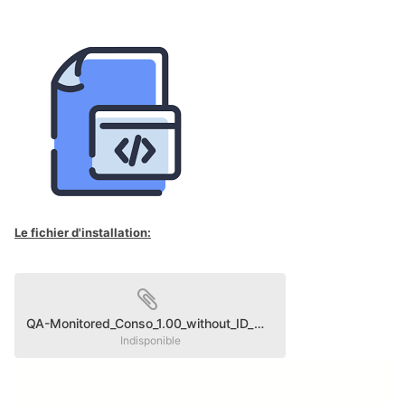
Le fichier d'installation:
QA-Monitored_Conso_1.00_without_ID_metered_cons.fqa
Indisponible