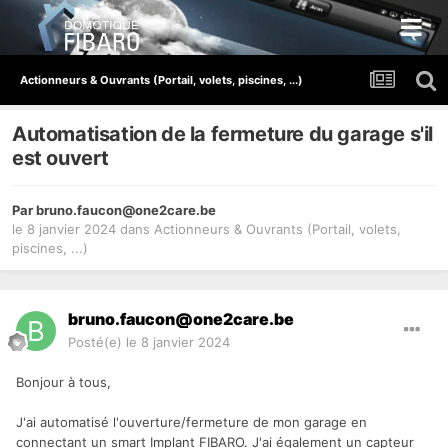
Actionneurs & Ouvrants (Portail, volets, piscines, ...)
Automatisation de la fermeture du garage s'il
est ouvert
Par
bruno.faucon@one2care.be
le 8 janvier 2024
dans
Actionneurs & Ouvrants (Portail, volets,
piscines, ...)
bruno.faucon@one2care.be
Posté(e)
le 8 janvier 2024
Bonjour à tous,
J'ai automatisé l'ouverture/fermeture de mon garage en
connectant un smart
Implant FIBARO. J'ai également un capteur