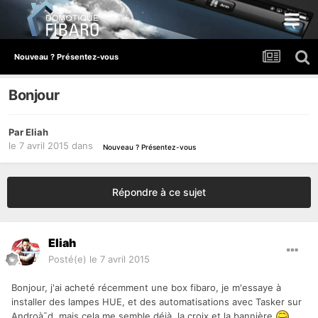
Nouveau ? Présentez-vous
Bonjour
Par
Eliah
le 7 avril 2015
dans
Nouveau ? Présentez-vous
Répondre à ce sujet
Eliah
Posté(e)
le 7 avril 2015
Bonjour, j'ai acheté récemment une box fibaro, je m'essaye à
installer des lampes HUE, et des automatisations avec Tasker sur
Androà¯d, mais cela me semble déjà la croix et la bannière