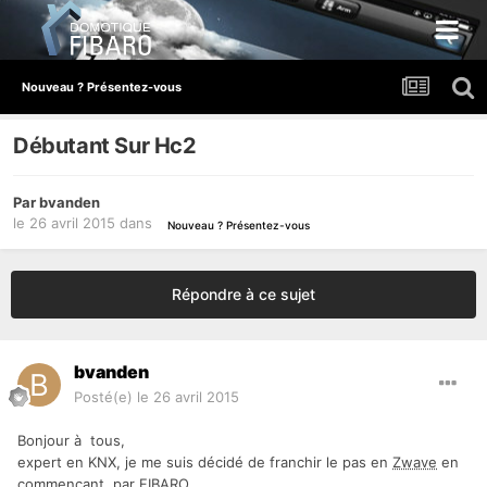
Nouveau ? Présentez-vous
Débutant Sur Hc2
Par
bvanden
le 26 avril 2015
dans
Nouveau ? Présentez-vous
Répondre à ce sujet
bvanden
Posté(e)
le 26 avril 2015
Bonjour à tous,
expert en KNX, je me suis décidé de franchir le pas en
Zwave
en
commençant par FIBARO.