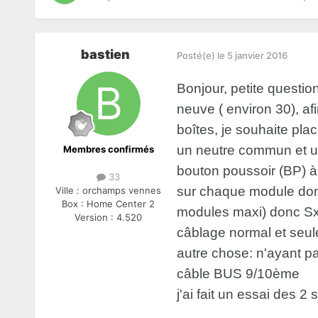
bastien
Posté(e)
le 5 janvier 2016
Bonjour, petite questio
neuve ( environ 30), af
boîtes, je souhaite pla
un neutre commun et un
Membres confirmés
bouton poussoir (BP) à
33
sur chaque module donc 
Ville :
orchamps vennes
Box :
Home Center 2
modules maxi) donc Sx c
Version :
4.520
câblage normal et seu
autre chose: n'ayant p
câble BUS 9/10ème
j'ai fait un essai des 