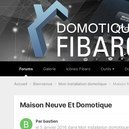
Forums
Galerie
Icônes Fibaro
Outils
Do
Accueil
Bienvenue
Mon installation domotique
Maison N
Maison Neuve Et Domotique
Par
bastien
le 5 janvier 2016
dans
Mon installation domotique