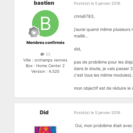
bastien
Posté(e)
le 5 janvier 2016
chris6783,
j'aurai quand même plusieurs m
maillé...
Membres confirmés
did,
33
Ville :
orchamps vennes
pas de problème pour les disj
Box :
Home Center 2
dans le doute, je vais passer 
Version :
4.520
c'est tous les même modules)...
mon objectif est de réduire le
Did
Posté(e)
le 5 janvier 2016
Oui, mon problème était ave