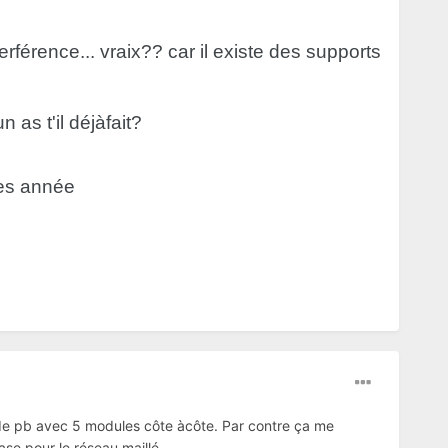
erférence... vraix?? car il existe des supports
 as t'il déjàfait?
les année
 de pb avec 5 modules côte àcôte. Par contre ça me
se pour le réseau maillé