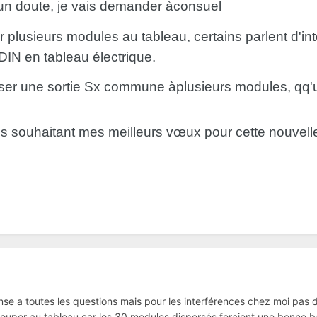
i un doute, je vais demander àconsuel
r plusieurs modules au tableau, certains parlent d'int
 DIN en tableau électrique.
liser une sortie Sx commune àplusieurs modules, qq'un
s souhaitant mes meilleurs vœux pour cette nouvel
nse a toutes les questions mais pour les interférences chez moi pas
per au tableau car les 30 modules dispersés feraient une bonne ba