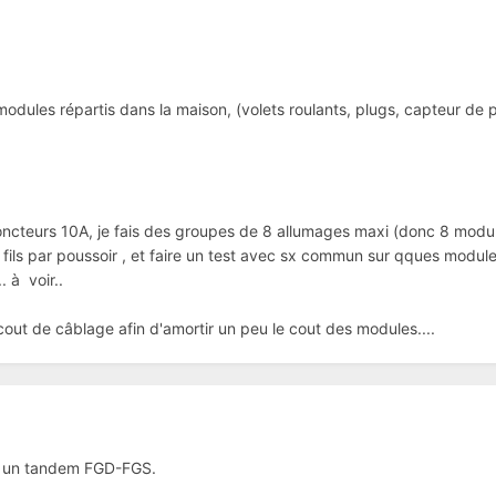
odules répartis dans la maison, (volets roulants, plugs, capteur de p
oncteurs 10A, je fais des groupes de 8 allumages maxi (donc 8 modu
2 fils par poussoir , et faire un test avec sx commun sur qques module
 à voir..
 cout de câblage afin d'amortir un peu le cout des modules....
c un tandem FGD-FGS.