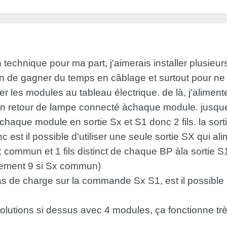
n technique pour ma part, j'aimerais installer plusieu
in de gagner du temps en câblage et surtout pour ne 
cer les modules au tableau électrique. de là, j'alim
 retour de lampe connecté àchaque module. jusque là
chaque module en sortie Sx et S1 donc 2 fils. la so
est il possible d'utiliser une seule sortie SX qui al
ommun et 1 fils distinct de chaque BP àla sortie S1 
lement 9 si Sx commun)
as de charge sur la commande Sx S1, est il possible
2 solutions si dessus avec 4 modules, ça fonctionne