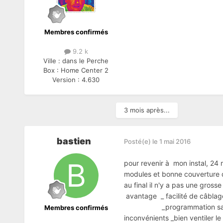
Membres confirmés
9.2 k
Ville :
dans le Perche
Box :
Home Center 2
Version :
4.630
3 mois après...
bastien
Posté(e)
le 1 mai 2016
pour revenir à mon instal, 24 
modules et bonne couverture 
au final il n'y a pas une gros
avantage _ facilité de câblag
_programmation sans se d
Membres confirmés
inconvénients _bien ventiler l