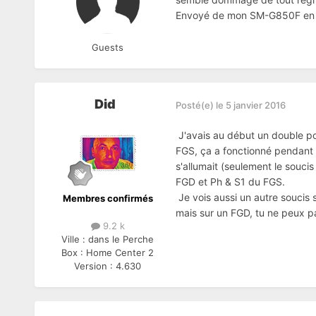
Envoyé de mon SM-G850F en ut
Guests
Did
Posté(e)
le 5 janvier 2016
J'avais au début un double po
FGS, ça a fonctionné pendant u
s'allumait (seulement le souci
FGD et Ph & S1 du FGS.
Je vois aussi un autre soucis
Membres confirmés
mais sur un FGD, tu ne peux pa
9.2 k
Ville :
dans le Perche
Box :
Home Center 2
Version :
4.630