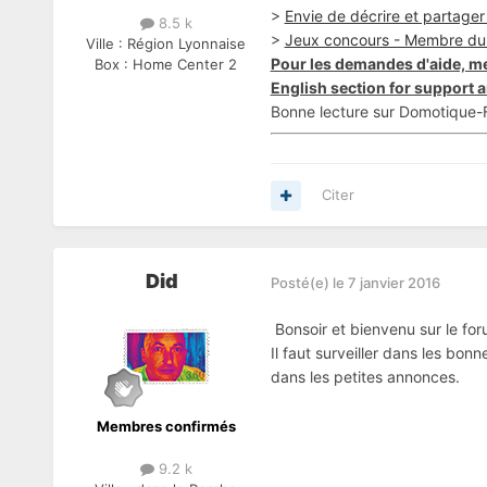
>
Envie de décrire et partager v
8.5 k
>
Jeux concours - Membre du
Ville :
Région Lyonnaise
Pour les demandes d'aide, me
Box :
Home Center 2
English section for support a
Bonne lecture sur Domotique-F
Citer
Did
Posté(e)
le 7 janvier 2016
Bonsoir et bienvenu sur le for
Il faut surveiller dans les bon
dans les petites annonces.
Membres confirmés
9.2 k