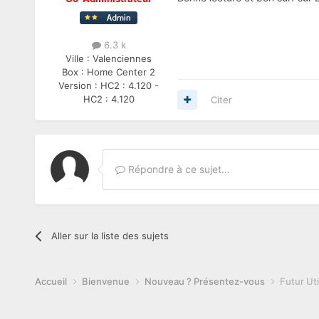
6.3 k
Ville :
Valenciennes
Box :
Home Center 2
Version :
HC2 : 4.120 -
HC2 : 4.120
Citer
Répondre à ce sujet…
Aller sur la liste des sujets
Accueil
Bienvenue
Nouveau ? Présentez-vous
Futur Uti