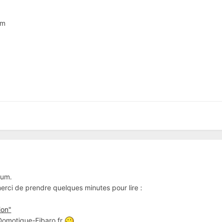
um
rum.
 merci de prendre quelques minutes pour lire :
ion"
 Domotique-Fibaro.fr