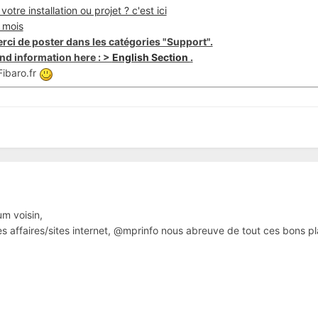
otre installation ou projet ? c'est ici
 mois
rci de poster dans les catégories "Support".
nd information here : >
English Section
.
ibaro.fr
um voisin,
nes affaires/sites internet, @mprinfo nous abreuve de tout ces bons pla