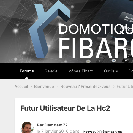
Forums
Galerie
Icônes Fibaro
Outils
Do
Accueil
Bienvenue
Nouveau ? Présentez-vous
Futur Uti
Futur Utilisateur De La Hc2
Par
Damdam72
le 7 janvier 2016
dans
Nouveau ? Présentez-vous