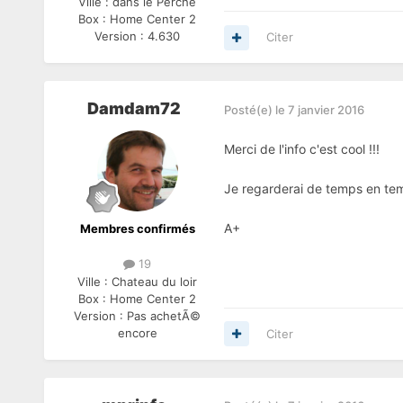
Ville :
dans le Perche
Box :
Home Center 2
Version :
4.630
Citer
Damdam72
Posté(e)
le 7 janvier 2016
Merci de l'info c'est cool !!!
Je regarderai de temps en t
A+
Membres confirmés
19
Ville :
Chateau du loir
Box :
Home Center 2
Version :
Pas achetÃ©
encore
Citer