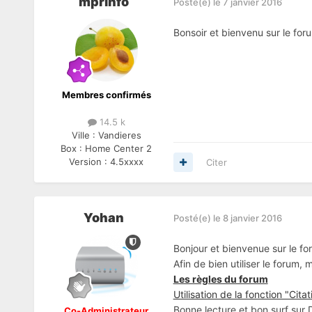
mprinfo
Posté(e)
le 7 janvier 2016
Bonsoir et bienvenu sur le for
Membres confirmés
14.5 k
Ville :
Vandieres
Box :
Home Center 2
Version :
4.5xxxx
Citer
Yohan
Posté(e)
le 8 janvier 2016
Bonjour et bienvenue sur le fo
Afin de bien utiliser le forum,
Les règles du forum
Utilisation de la fonction "Citat
Bonne lecture et bon surf sur
Co-Administrateur