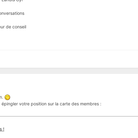
conversations
neur de conseil
um.
épingler votre position sur la carte des membres :
s !