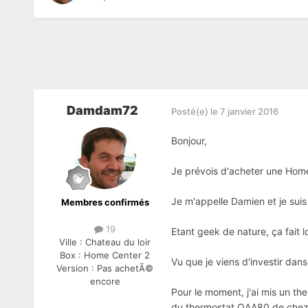
Damdam72
Posté(e)
le 7 janvier 2016
Bonjour,
Je prévois d'acheter une Home 
Je m'appelle Damien et je suis
Membres confirmés
19
Etant geek de nature, ça fait 
Ville :
Chateau du loir
Box :
Home Center 2
Vu que je viens d'investir dans
Version :
Pas achetÃ©
encore
Pour le moment, j'ai mis un th
du thermostat QAA80 de chez