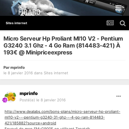
Sites internet
Micro Serveur Hp Proliant Ml10 V2 - Pentium
G3240 3.1 Ghz - 4 Go Ram (814483-421) À
193€ @ Minipriceexpress
Par
mprinfo
le 8 janvier 2016
dans
Sites internet
mprinfo
Posté(e)
le 8 janvier 2016
http://www.dealabs.com/bons-plans/micro-serveur-hp-proliant-
ml10-v2---pentium-g3240-31-ghz---4-go-ram-814483-
421/185882?source=android
Envoyé de mon SM-G900F en utilisant Tapatalk