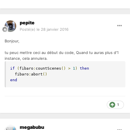
pepite
Posté(e)
le 28 janvier 2016
Bonjour,
tu peuc mettre ceci au début du code, Quand tu auras plus d'1
instance, cela annulera.
if
(
fibaro
:
countScenes
()
>
1
)
then
  fibaro
:
abort
()
end
1
megabubu