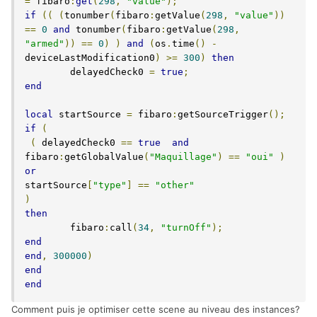
=
 fibaro
:
get
(
298
,
"value"
);
if
((
(
tonumber
(
fibaro
:
getValue
(
298
,
"value"
))
==
0
and
 tonumber
(
fibaro
:
getValue
(
298
,
"armed"
))
==
0
)
)
and
(
os
.
time
()
-
deviceLastModification0
)
>=
300
)
then
	delayedCheck0 
=
true
;
end
local
 startSource 
=
 fibaro
:
getSourceTrigger
();
if
(
(
 delayedCheck0 
==
true
and
fibaro
:
getGlobalValue
(
"Maquillage"
)
==
"oui"
)
or
startSource
[
"type"
]
==
"other"
)
then
	fibaro
:
call
(
34
,
"turnOff"
);
end
end
,
300000
)
end
end
Comment puis je optimiser cette scene au niveau des instances?