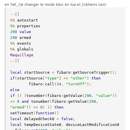
en fait, j'ai changer le mode bloc en lua et j'obtiens ceci:
--[[
%%
%%
298
value
298
%%
%%
Maquillage
--]]
local
 startSource 
=
 fibaro
:
getSourceTrigger
();
if
(
startSource
[
"type"
]
==
"other"
)
then
	fibaro
:
call
(
34
,
"turnOff"
);
else
if
((
(
tonumber
(
fibaro
:
getValue
(
298
,
"value"
))
==
0
and
 tonumber
(
fibaro
:
getValue
(
298
,
"armed"
))
==
0
)
))
then
setTimeout
(
function
()
local
 delayedCheck0 
=
false
;
local
 tempDeviceState0
,
 deviceLastModification0 