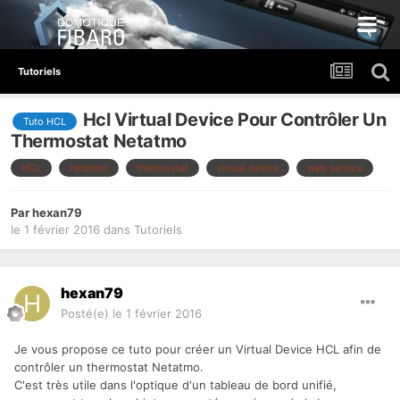
Tutoriels
Hcl Virtual Device Pour Contrôler Un
Tuto HCL
Thermostat Netatmo
HCL
netatmo
thermostat
virtual device
web service
Par
hexan79
le 1 février 2016
dans
Tutoriels
hexan79
Posté(e)
le 1 février 2016
Je vous propose ce tuto pour créer un Virtual Device HCL afin de
contrôler un thermostat Netatmo.
C'est très utile dans l'optique d'un tableau de bord unifié,