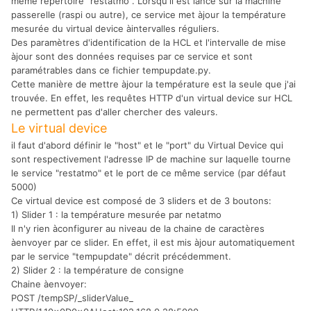
même répertoire "restatmo". Lorsqu'il est lancé sur la machine
passerelle (raspi ou autre), ce service met àjour la température
mesurée du virtual device àintervalles réguliers.
Des paramètres d'identification de la HCL et l'intervalle de mise
àjour sont des données requises par ce service et sont
paramétrables dans ce fichier tempupdate.py.
Cette manière de mettre àjour la température est la seule que j'ai
trouvée. En effet, les requêtes HTTP d'un virtual device sur HCL
ne permettent pas d'aller chercher des valeurs.
Le virtual device
il faut d'abord définir le "host" et le "port" du Virtual Device qui
sont respectivement l'adresse IP de machine sur laquelle tourne
le service "restatmo" et le port de ce même service (par défaut
5000)
Ce virtual device est composé de 3 sliders et de 3 boutons:
1) Slider 1 : la température mesurée par netatmo
Il n'y rien àconfigurer au niveau de la chaine de caractères
àenvoyer par ce slider. En effet, il est mis àjour automatiquement
par le service "tempupdate" décrit précédemment.
2) Slider 2 : la température de consigne
Chaine àenvoyer:
POST /tempSP/_sliderValue_