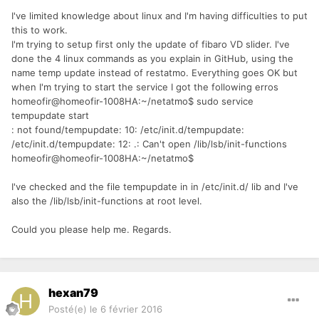
I've limited knowledge about linux and I'm having difficulties to put
this to work.
I'm trying to setup first only the update of fibaro VD slider. I've
done the 4 linux commands as you explain in GitHub, using the
name temp update instead of restatmo. Everything goes OK but
when I'm trying to start the service I got the following erros
homeofir@homeofir-1008HA:~/netatmo$ sudo service
tempupdate start
: not found/tempupdate: 10: /etc/init.d/tempupdate:
/etc/init.d/tempupdate: 12: .: Can't open /lib/lsb/init-functions
homeofir@homeofir-1008HA:~/netatmo$
I've checked and the file tempupdate in in /etc/init.d/ lib and I've
also the /lib/lsb/init-functions at root level.
Could you please help me. Regards.
hexan79
Posté(e)
le 6 février 2016