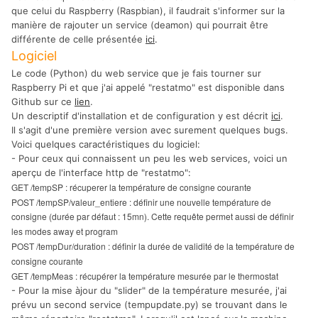
que celui du Raspberry (Raspbian), il faudrait s'informer sur la
manière de rajouter un service (deamon) qui pourrait être
différente de celle présentée
ici
.
Logiciel
Le code (Python) du web service que je fais tourner sur
Raspberry Pi et que j'ai appelé "restatmo" est disponible dans
Github sur ce
lien
.
Un descriptif d'installation et de configuration y est décrit
ici
.
Il s'agit d'une première version avec surement quelques bugs.
Voici quelques caractéristiques du logiciel:
- Pour ceux qui connaissent un peu les web services, voici un
aperçu de l'interface http de "restatmo":
GET /tempSP : récuperer la température de consigne courante
POST /tempSP/valeur_entiere : définir une nouvelle température de
consigne (durée par défaut : 15mn).
Cette requête permet aussi de définir
les modes away et program
POST /tempDur/duration : définir la durée de validité de la température de
consigne courante
GET /tempMeas : récupérer la température mesurée par le thermostat
- Pour la mise àjour du "slider" de la température mesurée, j'ai
prévu un second service (tempupdate.py) se trouvant dans le