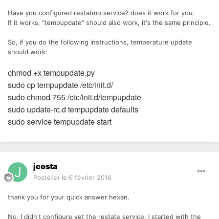
Have you configured restatmo service? does it work for you.
If it works, "tempupdate" should also work, it's the same principle.
So, if you do the following instructions, temperature update
should work:
chmod +x tempupdate.py
sudo cp tempupdate /etc/init.d/
sudo chmod 755 /etc/init.d/
tempupdate
sudo update-rc.d
tempupdate
defaults
sudo service tempupdate start
jcosta
Posté(e)
le 6 février 2016
thank you for your quick answer hexan.
No, I didn't configure yet the restate service. I started with the