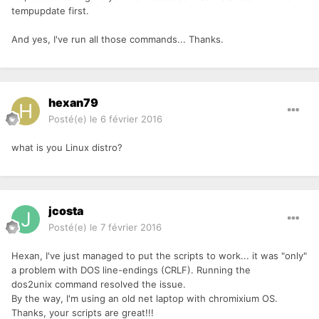
tempupdate first.
And yes, I've run all those commands... Thanks.
hexan79
Posté(e)
le 6 février 2016
what is you Linux distro?
jcosta
Posté(e)
le 7 février 2016
Hexan, I've just managed to put the scripts to work... it was "only"
a problem with DOS line-endings (CRLF). Running the
dos2unix command resolved the issue.
By the way, I'm using an old net laptop with chromixium OS.
Thanks, your scripts are great!!!