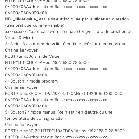
HTTP/1.10x0D0x0AHost:192.168.0.28:5000
0x0D0x0AAuthorization: Basic xxxxxxxxxxxxxxxxxxx
0x0D0x0A0x0D0x0A
NB: _sliderValue_ est la valeur indiquée par le slider en question
(très pratique comme variable)
xxxxxxxxxx: "user:password" en base 64 (voir tuto de création de
Virtual Device)
3) Slider 3 : la durée de validité de la température de consigne
Chaine àenvoyer:
POST /tempDur/_sliderValue_
HTTP/1.10x0D0x0AHost:192.168.0.28:5000
0x0D0x0AAuthorization: Basic xxxxxxxxxxxxxxxxxxx
0x0D0x0A0x0D0x0A
4) Bouton1 : mode program
Chaine àenvoyer:
POST /tempSP/0 HTTP/1.10x0D0x0AHost:192.168.0.28:5000
0x0D0x0AAuthorization: Basic xxxxxxxxxxxxxxxxxxx
0x0D0x0A0x0D0x0A
5) Bouton2 : mode manual (ce n'est rien d'autre qu'une
température de consigne à20°)
Chaine àenvoyer:
POST /tempSP/20 HTTP/1.10x0D0x0AHost:192.168.0.28:5000
0x0D0x0AAuthorization: Basic xxxxxxxxxxxxxxxxxxx