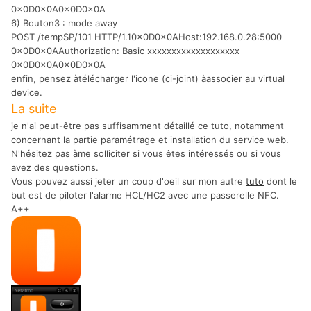
0x0D0x0A0x0D0x0A
6) Bouton3 : mode away
POST /tempSP/101 HTTP/1.10x0D0x0AHost:192.168.0.28:5000
0x0D0x0AAuthorization: Basic xxxxxxxxxxxxxxxxxxx
0x0D0x0A0x0D0x0A
enfin, pensez àtélécharger l'icone (ci-joint) àassocier au virtual
device.
La suite
je n'ai peut-être pas suffisamment détaillé ce tuto, notamment
concernant la partie paramétrage et installation du service web.
N'hésitez pas àme solliciter si vous êtes intéressés ou si vous
avez des questions.
Vous pouvez aussi jeter un coup d'oeil sur mon autre
tuto
dont le
but est de piloter l'alarme HCL/HC2 avec une passerelle NFC.
A++