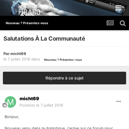
Nouveau ? Présentez-vous
Salutations À La Communauté
Par
micht69
le 7 juillet 2016
dans
Nouveau ? Présentez-vous
Répondre à ce sujet
micht69
Posté(e)
le 7 juillet 2016
Bonjour,
Nouveau venu dans la domotique, j'arrive sur ce forum pour