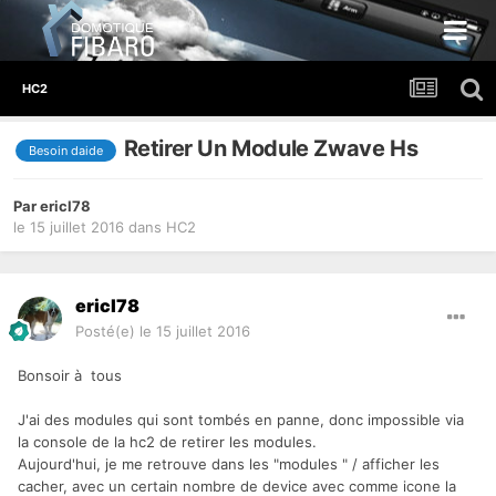
HC2
Retirer Un Module Zwave Hs
Besoin daide
Par
ericl78
le 15 juillet 2016
dans
HC2
ericl78
Posté(e)
le 15 juillet 2016
Bonsoir à tous
J'ai des modules qui sont tombés en panne, donc impossible via
la console de la hc2 de retirer les modules.
Aujourd'hui, je me retrouve dans les "modules " / afficher les
cacher, avec un certain nombre de device avec comme icone la