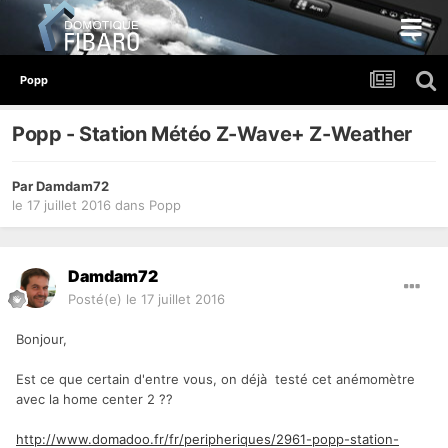
Popp
Popp - Station Météo Z-Wave+ Z-Weather
Par
Damdam72
le 17 juillet 2016
dans
Popp
Damdam72
Posté(e)
le 17 juillet 2016
Bonjour,
Est ce que certain d'entre vous, on déjà testé cet anémomètre
avec la home center 2 ??
http://www.domadoo.fr/fr/peripheriques/2961-popp-station-