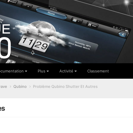
cumentation
Plus
Activité
Classement
wave
Qubino
Problème Qubino Shutter Et Autres
es