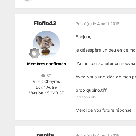
Floflo42
Posté(e)
le 4 août 2016
Bonjour,
je désespère un peu en ce mome
J'ai fini par acheter un nouvea
Membres confirmés
50
Avez-vous une idée de mon p
Ville :
Cheyres
Box :
Autre
prob qubino.tiff
Version :
5.040.37
Indisponible
Merci de vos future réponse
pepite
Posté(e)
le 4 août 2016