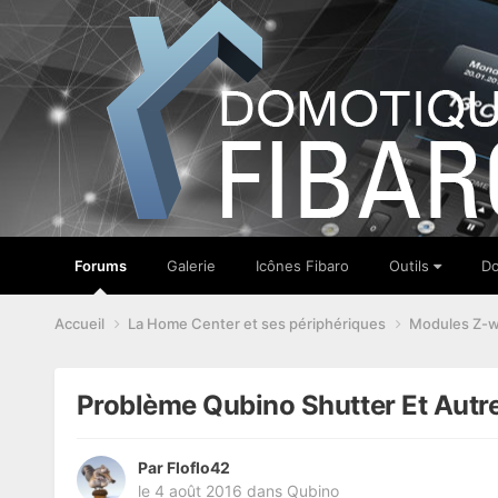
Forums
Galerie
Icônes Fibaro
Outils
Do
Accueil
La Home Center et ses périphériques
Modules Z-
Problème Qubino Shutter Et Autr
Par
Floflo42
le 4 août 2016
dans
Qubino