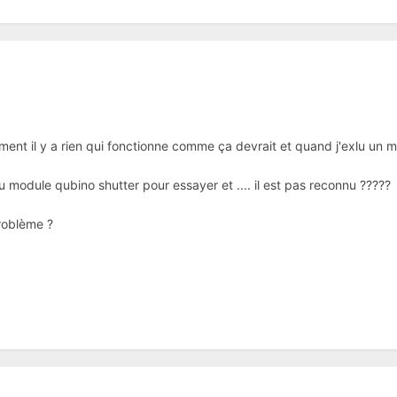
nt il y a rien qui fonctionne comme ça devrait et quand j'exlu un mod
u module qubino shutter pour essayer et .... il est pas reconnu ?????
roblème ?