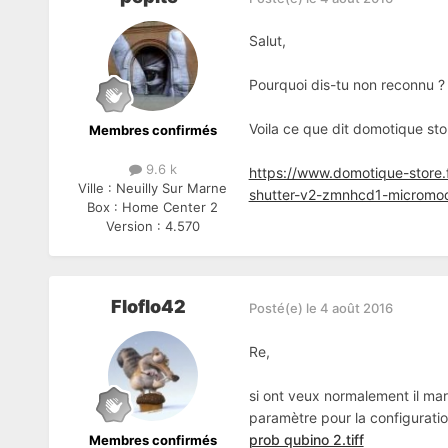
Salut,
Pourquoi dis-tu non reconnu ?
Voila ce que dit domotique stor
Membres confirmés
9.6 k
https://www.domotique-store.
Ville :
Neuilly Sur Marne
shutter-v2-zmnhcd1-micromod
Box :
Home Center 2
Version :
4.570
Floflo42
Posté(e)
le 4 août 2016
Re,
si ont veux normalement il marq
paramètre pour la configurati
prob qubino 2.tiff
Membres confirmés