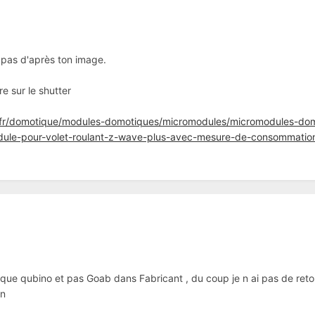
 pas d'après ton image.
e sur le shutter
fr/domotique/modules-domotiques/micromodules/micromodules-domot
ule-pour-volet-roulant-z-wave-plus-avec-mesure-de-consommatio
ue qubino et pas Goab dans Fabricant , du coup je n ai pas de retour s
on