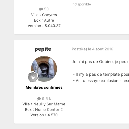
Indisponible
50
Ville :
Cheyres
Box :
Autre
Version :
5.040.37
pepite
Posté(e)
le 4 août 2016
Je n'ai pas de Qubino, je peux 
- Il n'y a pas de template pou
- As tu essaye exclusion - rese
Membres confirmés
9.6 k
Ville :
Neuilly Sur Marne
Box :
Home Center 2
Version :
4.570