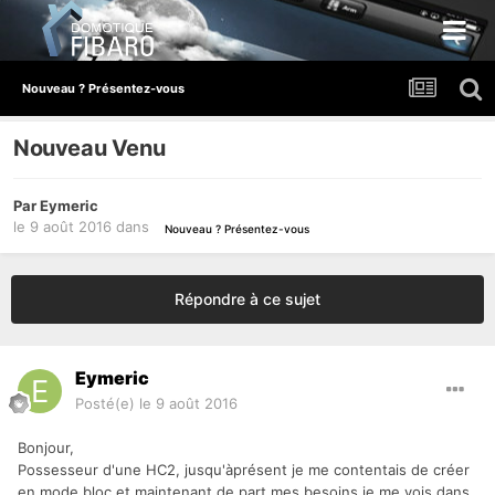
Nouveau ? Présentez-vous
Nouveau Venu
Par
Eymeric
le 9 août 2016
dans
Nouveau ? Présentez-vous
Répondre à ce sujet
Eymeric
Posté(e)
le 9 août 2016
Bonjour,
Possesseur d'une HC2, jusqu'àprésent je me contentais de créer
en mode bloc et maintenant de part mes besoins je me vois dans