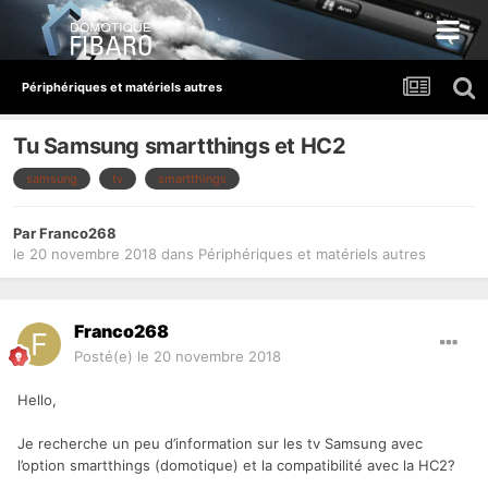
Périphériques et matériels autres
Tu Samsung smartthings et HC2
samsung
tv
smartthings
Par
Franco268
le 20 novembre 2018
dans
Périphériques et matériels autres
Franco268
Posté(e)
le 20 novembre 2018
Hello,
Je recherche un peu d’information sur les tv Samsung avec
l’option smartthings (domotique) et la compatibilité avec la HC2?