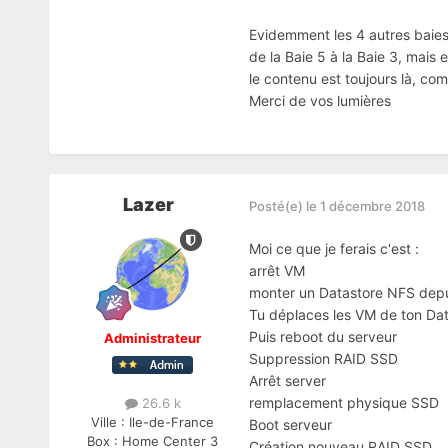
Evidemment les 4 autres baies
de la Baie 5 à la Baie 3, mais 
le contenu est toujours là, co
Merci de vos lumières
Lazer
Posté(e)
le 1 décembre 2018
Moi ce que je ferais c'est
:
arrêt VM
monter un Datastore NFS depu
Tu déplaces les VM de ton Da
Puis reboot du serveur
Administrateur
Suppression RAID SSD
Arrêt server
remplacement physique SSD
26.6 k
Ville :
Ile-de-France
Boot serveur
Box :
Home Center 3
Création nouveau RAID SSD