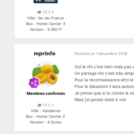
26.6 k
Ville :
Ile-de-France
Box :
Home Center 3
Version :
5.180.17
mprinfo
Posté(e)
le 1 décembre 2018
Oui le nfs c'est bien mais pa
Un partage nfs c'est très simpl
Pour la reconnaissance ahci le 
Pour le datastore il sera aut
Je pense que si tu clones le s
Membres confirmés
Mais j'ai jamais testé à voir
14.5 k
Ville :
Vandieres
Box :
Home Center 2
Version :
4.5xxxx