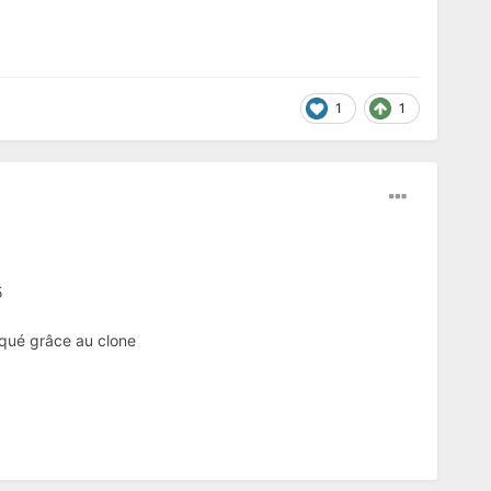
1
1
5
arqué grâce au clone