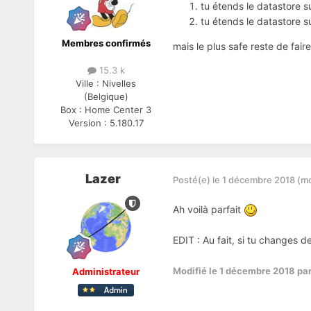
tu étends le datastore s
tu étends le datastore s
Membres confirmés
mais le plus safe reste de fair
15.3 k
Ville :
Nivelles
(Belgique)
Box :
Home Center 3
Version :
5.180.17
Lazer
Posté(e)
le 1 décembre 2018
(mo
Ah voilà parfait
EDIT
:
Au fait, si tu changes d
Modifié
le 1 décembre 2018
par
Administrateur