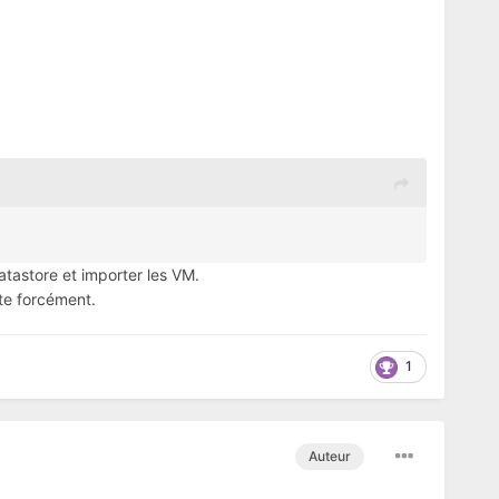
datastore et importer les VM.
ste forcément.
1
Auteur