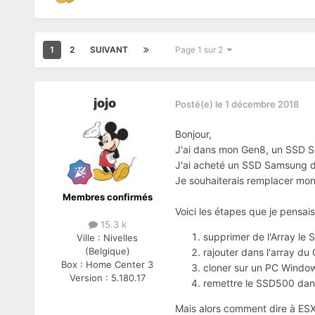
1
2
SUIVANT
Page 1 sur 2
jojo
Posté(e)
le 1 décembre 2018
Bonjour,
J'ai dans mon Gen8, un SSD S
J'ai acheté un SSD Samsung 
Je souhaiterais remplacer mo
Membres confirmés
Voici les étapes que je pensais
15.3 k
supprimer de l'Array le
Ville :
Nivelles
(Belgique)
rajouter dans l'array d
Box :
Home Center 3
cloner sur un PC Windo
Version :
5.180.17
remettre le SSD500 da
Mais alors comment dire à ESXI