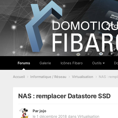
Forums
Galerie
Icônes Fibaro
Outils
Do
Accueil
Informatique / Réseau
Virtualisation
NAS : rempl
NAS : remplacer Datastore SSD
Par
jojo
le 1 décembre 2018
dans
Virtualisation