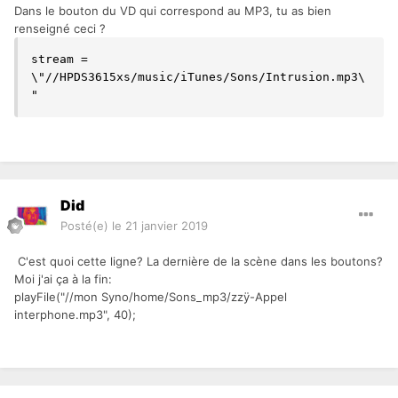
Dans le bouton du VD qui correspond au MP3, tu as bien
renseigné ceci ?
stream = 
\"//HPDS3615xs/music/iTunes/Sons/Intrusion.mp3\
"
Did
Posté(e)
le 21 janvier 2019
C'est quoi cette ligne? La dernière de la scène dans les boutons?
Moi j'ai ça à la fin:
playFile("//mon Syno/home/Sons_mp3/zzÿ-Appel
interphone.mp3", 40);