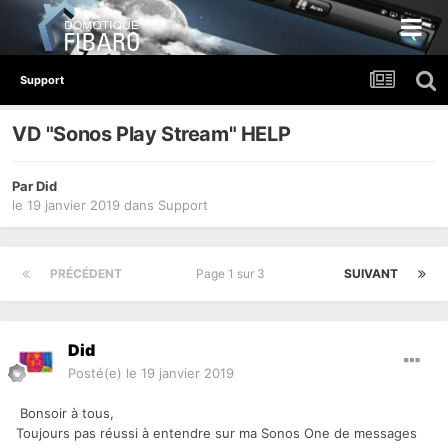
Support
VD "Sonos Play Stream" HELP
Par
Did
le 19 janvier 2019
dans
Support
PRÉCÉDENT
Page 1 sur 3
SUIVANT
Did
Posté(e)
le 19 janvier 2019
Bonsoir à tous,
Toujours pas réussi à entendre sur ma Sonos One de messages