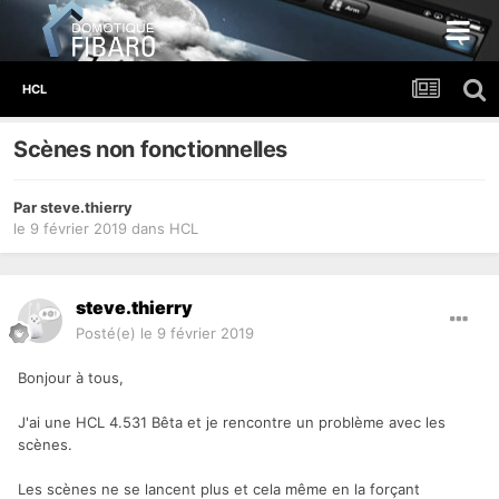
HCL
Scènes non fonctionnelles
Par
steve.thierry
le 9 février 2019
dans
HCL
steve.thierry
Posté(e)
le 9 février 2019
Bonjour à tous,
J'ai une HCL 4.531 Bêta et je rencontre un problème avec les
scènes.
Les scènes ne se lancent plus et cela même en la forçant