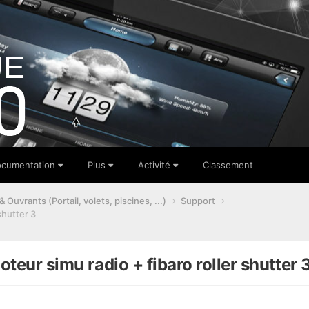
cumentation
Plus
Activité
Classement
 Ouvrants (Portail, volets, piscines, ...)
Support
shutter 3
teur simu radio + fibaro roller shutter 