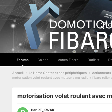
Forums
Galerie
Icônes Fibaro
Outils
Do
Accueil
La Home Center et ses périphériques
Actionneurs &
motorisation volet roulant avec moteur simu radio + fibaro roller 
motorisation volet roulant avec mo
Par
RT_KWAK