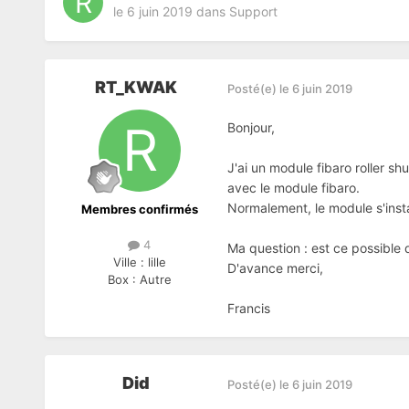
le 6 juin 2019
dans
Support
RT_KWAK
Posté(e)
le 6 juin 2019
Bonjour,
J'ai un module fibaro roller s
avec le module fibaro.
Normalement, le module s'install
Membres confirmés
4
Ma question : est ce possible d
Ville :
lille
D'avance merci,
Box :
Autre
Francis
Did
Posté(e)
le 6 juin 2019