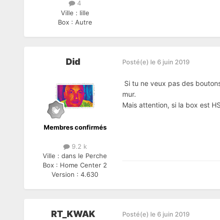
4
Ville :
lille
Box :
Autre
Did
Posté(e)
le 6 juin 2019
Si tu ne veux pas des boutons 
mur.
Mais attention, si la box est HS
Membres confirmés
9.2 k
Ville :
dans le Perche
Box :
Home Center 2
Version :
4.630
RT_KWAK
Posté(e)
le 6 juin 2019