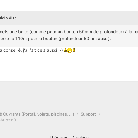
Did
a dit :
e mets une boite (comme pour un bouton 50mm de profondeur) à la haut
 boite à 1,10m pour le bouton (profondeur 50mm aussi).
onseillé, j'ai fait cela aussi ;-)
 Ouvrants (Portail, volets, piscines, ...)
Support
shutter 3
Thème
Cookies