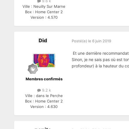
9.6 k
Ville :
Neuilly Sur Marne
Box :
Home Center 2
Version :
4.570
Did
Posté(e)
le 6 juin 2019
Et une dernière recommandatio
Sinon, je ne sais pas où est t
profondeur) à la hauteur du co
Membres confirmés
9.2 k
Ville :
dans le Perche
Box :
Home Center 2
Version :
4.630