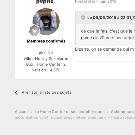
pepite
Posté(e)
le 7 juin 2019
Le 06/06/2019 à 22:01,
ce que je fais, c'est que j
gaine de 20 vers une autre
Membres confirmés
Bizarre, on se demande qui m'a c
9.6 k
Ville :
Neuilly Sur Marne
Box :
Home Center 2
Version :
4.570
Aller sur la liste des sujets
Accueil
La Home Center et ses périphériques
Actionneurs &
motorisation volet roulant avec moteur simu radio + fibaro roller 