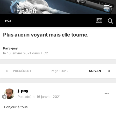
HC2
Plus aucun voyant mais elle tourne.
Par
j-psy
le 16 janvier 2021
dans
HC2
PRÉCÉDENT
Page 1 sur 2
SUIVANT
j-psy
Posté(e)
le 16 janvier 2021
Bonjour à tous.